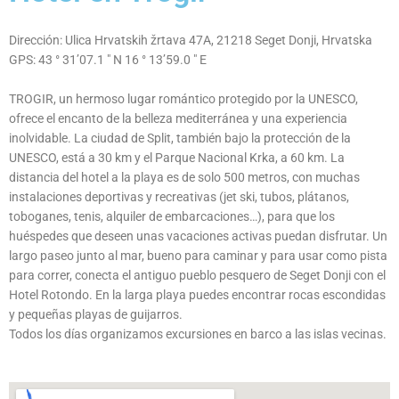
TRO
GIR
Dirección: Ulica Hrvatskih žrtava 47A, 21218 Seget Donji, Hrvatska
GPS: 43 ° 31’07.1 ″ N 16 ° 13’59.0 ″ E
TROGIR, un hermoso lugar romántico protegido por la UNESCO,
ofrece el encanto de la belleza mediterránea y una experiencia
inolvidable. La ciudad de Split, también bajo la protección de la
UNESCO, está a 30 km y el Parque Nacional Krka, a 60 km. La
distancia del hotel a la playa es de solo 500 metros, con muchas
instalaciones deportivas y recreativas (jet ski, tubos, plátanos,
toboganes, tenis, alquiler de embarcaciones…), para que los
huéspedes que deseen unas vacaciones activas puedan disfrutar. Un
largo paseo junto al mar, bueno para caminar y para usar como pista
para correr, conecta el antiguo pueblo pesquero de Seget Donji con el
Hotel Rotondo. En la larga playa puedes encontrar rocas escondidas
y pequeñas playas de guijarros.
Todos los días organizamos excursiones en barco a las islas vecinas.