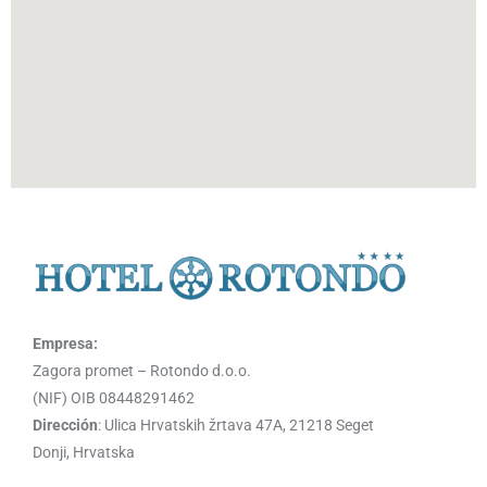
Empresa:
Zagora promet – Rotondo d.o.o.
(NIF) OIB 08448291462
Dirección
: Ulica Hrvatskih žrtava 47A, 21218 Seget
Donji, Hrvatska