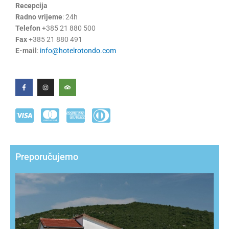
Recepcija
Radno vrijeme
: 24h
Telefon
+385 21 880 500
Fax
+385 21 880 491
E-mail
:
info@hotelrotondo.com
F
I
T
a
n
r
c
s
i
e
t
p
b
a
a
o
g
d
o
r
v
k
a
i
-
m
s
f
o
r
Preporučujemo