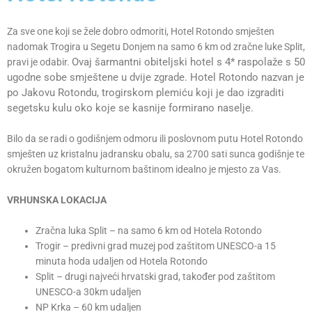
O
HOTEL
Za sve one koji se žele dobro odmoriti, Hotel Rotondo smješten
U
nadomak Trogira u Segetu Donjem na samo 6 km od zračne luke Split,
Ovaj šarmantni obiteljski hotel s 4* raspolaže s 50
pravi je odabir.
ugodne sobe smještene u dvije zgrade.
Hotel Rotondo nazvan je
po Jakovu Rotondu, trogirskom plemiću koji je dao izgraditi
segetsku kulu oko koje se kasnije formirano naselje.
Bilo da se radi o godišnjem odmoru ili poslovnom putu Hotel Rotondo
smješten uz kristalnu jadransku obalu, sa 2700 sati sunca godišnje te
okružen bogatom kulturnom baštinom idealno je mjesto za Vas.
VRHUNSKA LOKACIJA
Zračna luka Split – na samo 6 km od Hotela Rotondo
Trogir – predivni grad muzej pod zaštitom UNESCO-a 15
minuta hoda udaljen od Hotela Rotondo
Split – drugi najveći hrvatski grad, također pod zaštitom
UNESCO-a 30km udaljen
NP Krka – 60 km udaljen