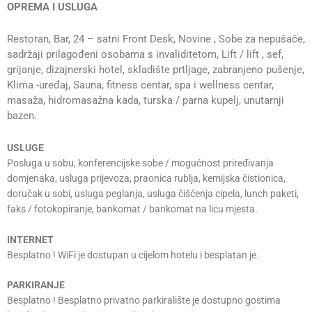
OPREMA I USLUGA
Restoran, Bar, 24 – satni Front Desk, Novine , Sobe za nepušače,
sadržaji prilagođeni osobama s invaliditetom, Lift / lift , sef,
grijanje, dizajnerski hotel, skladište prtljage, zabranjeno pušenje,
Klima -uređaj, Sauna, fitness centar, spa i wellness centar,
masaža, hidromasažna kada, turska / parna kupelj, unutarnji
bazen.
USLUGE
Posluga u sobu, konferencijske sobe / mogućnost priređivanja
domjenaka, usluga prijevoza, praonica rublja, kemijska čistionica,
doručak u sobi, usluga peglanja, usluga čišćenja cipela, lunch paketi,
faks / fotokopiranje, bankomat / bankomat na licu mjesta.
INTERNET
Besplatno ! WiFi je dostupan u cijelom hotelu i besplatan je.
PARKIRANJE
Besplatno ! Besplatno privatno parkiralište je dostupno gostima