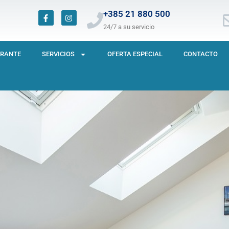
F
I
+385 21 880 500
a
n
24/7 a su servicio
c
s
e
t
b
a
o
g
URANTE
SERVICIOS
OFERTA ESPECIAL
CONTACTO
o
r
k
a
-
m
f