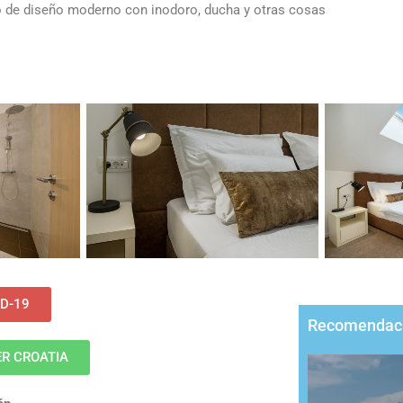
ación
o de diseño moderno con inodoro, ducha y otras cosas
dar 2
eur / noche
D-19
Recomendac
R CROATIA