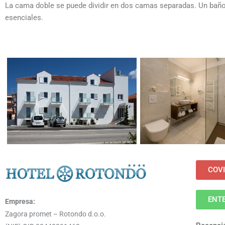
Habit
La cama doble se puede dividir en dos camas separadas. Un bañ
esenciales.
están
precio desde 100 
Reservar
COVI
ENTE
Empresa:
Zagora promet – Rotondo d.o.o.