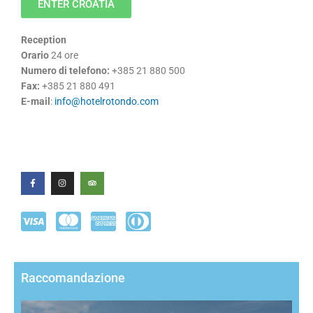
ENTER CROATIA
Reception
Orario
24 ore
Numero di telefono:
+385 21 880 500
Fax:
+385 21 880 491
E-mail
:
info@hotelrotondo.com
F
I
T
a
n
r
c
s
i
e
t
p
b
a
a
o
g
d
o
r
v
k
a
i
-
m
s
f
o
r
Raccomandazione