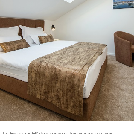
La descrizione dellˋalloggio׃ aria condizionata, asciugacapelli,