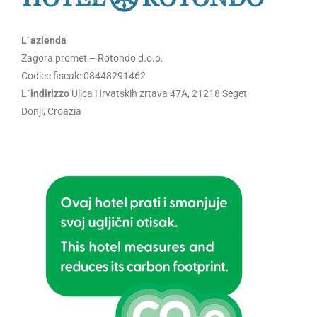
Lˋazienda
Zagora promet – Rotondo d.o.o.
Codice fiscale 08448291462
Lˋindirizzo
Ulica Hrvatskih zrtava 47A, 21218 Seget
Donji, Croazia