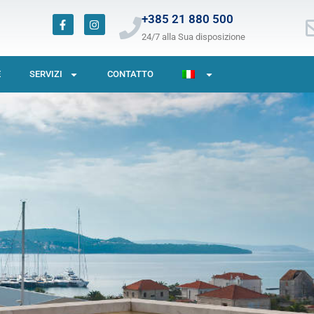
F
I
+385 21 880 500
a
n
24/7 alla Sua disposizione
c
s
e
t
b
a
o
g
E
SERVIZI
CONTATTO
o
r
k
a
-
m
f