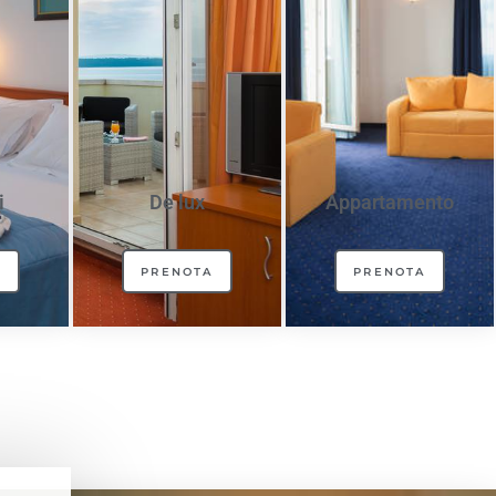
i
De lux
Appartamento
A
PRENOTA
PRENOTA