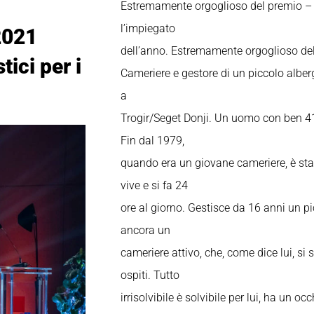
Estremamente orgoglioso del premio – 
l’impiegato
2021
dell’anno. Estremamente orgoglioso del
tici per i
Cameriere e gestore di un piccolo albe
a
Trogir/Seget Donji. Un uomo con ben 41
Fin dal 1979,
quando era un giovane cameriere, è stat
vive e si fa 24
ore al giorno. Gestisce da 16 anni un p
ancora un
cameriere attivo, che, come dice lui, si 
ospiti. Tutto
irrisolvibile è solvibile per lui, ha un oc