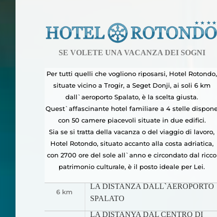
SE VOLETE UNA VACANZA DEI SOGNI
Per tutti quelli che vogliono riposarsi, Hotel Rotondo,
situate vicino a Trogir, a Seget Donji, ai soli 6 km
dallˋaeroporto Spalato, è la scelta giusta.
Questˋaffascinante hotel familiare a 4 stelle dispon
con 50 camere piacevoli situate in due edifici.
Sia se si tratta della vacanza o del viaggio di lavoro,
Hotel Rotondo, situato accanto alla costa adriatica,
con 2700 ore del sole allˋanno e circondato dal ricco
patrimonio culturale, è il posto ideale per Lei.
LA DISTANZA DALLˋAEROPORTO
6 km
SPALATO
LA DISTANYA DAL CENTRO DI