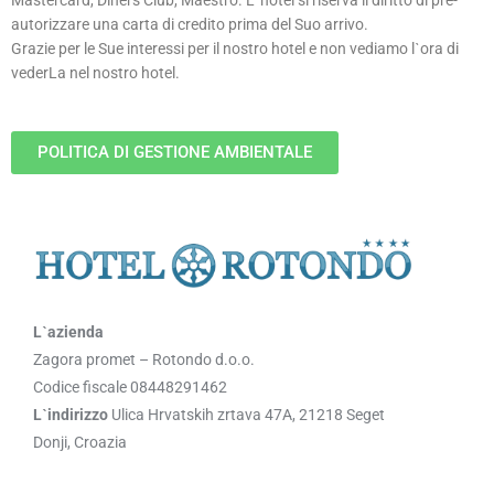
Mastercard, Diners Club, Maestro. Lˋhotel si riserva il diritto di pre-
autorizzare una carta di credito prima del Suo arrivo.
Grazie per le Sue interessi per il nostro hotel e non vediamo lˋora di
vederLa nel nostro hotel.
POLITICA DI GESTIONE AMBIENTALE
Lˋazienda
Zagora promet – Rotondo d.o.o.
Codice fiscale 08448291462
Lˋindirizzo
Ulica Hrvatskih zrtava 47A, 21218 Seget
Donji, Croazia