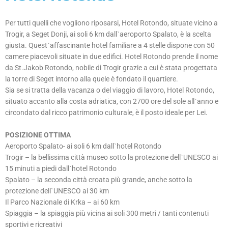
Dellˋh
otel
Per tutti quelli che vogliono riposarsi, Hotel Rotondo, situate vicino a
Trogir, a Seget Donji, ai soli 6 km dallˋaeroporto Spalato, è la scelta
giusta. Questˋaffascinante hotel familiare a 4 stelle dispone con 50
camere piacevoli situate in due edifici. Hotel Rotondo prende il nome
da St.Jakob Rotondo, nobile di Trogir grazie a cui è stata progettata
la torre di Seget intorno alla quele è fondato il quartiere.
Sia se si tratta della vacanza o del viaggio di lavoro, Hotel Rotondo,
situato accanto alla costa adriatica, con 2700 ore del sole allˋanno e
circondato dal ricco patrimonio culturale, è il posto ideale per Lei.
POSIZIONE OTTIMA
Aeroporto Spalato- ai soli 6 km dallˋhotel Rotondo
Trogir – la bellissima città museo sotto la protezione dellˋUNESCO ai
15 minuti a piedi dallˋhotel Rotondo
Spalato – la seconda città croata più grande, anche sotto la
protezione dellˋUNESCO ai 30 km
Il Parco Nazionale di Krka – ai 60 km
Spiaggia – la spiaggia più vicina ai soli 300 metri / tanti contenuti
sportivi e ricreativi